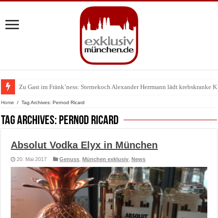
Zu Gast im Fränk’ness: Sternekoch Alexander Herrmann lädt krebskranke K
Warum München gerade zum Treffpunkt der Lingerie-Branche wurde
Home
/
Tag Archives: Pernod Ricard
Tag Archives:
Pernod Ricard
Absolut Vodka Elyx in München
20. Mai 2017
Genuss
,
München exklusiv
,
News