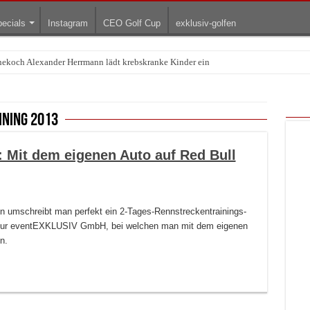
ecials
Instagram
CEO Golf Cup
exklusiv-golfen
rnekoch Alexander Herrmann lädt krebskranke Kinder ein
ning 2013
: Mit dem eigenen Auto auf Red Bull
orten umschreibt man perfekt ein 2-Tages-Rennstreckentrainings-
ntur eventEXKLUSIV GmbH, bei welchen man mit dem eigenen
n.