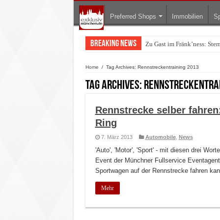
Preferred Shops
Immobilien
Sp
Breaking News
Zu Gast im Fränk’ness: Ste
Home
/
Tag Archives: Rennstreckentraining 2013
Tag Archives:
Rennstreckentrai
Rennstrecke selber fahren
Ring
7. März 2013
Automobile
,
News
'Auto', 'Motor', 'Sport' - mit diesen drei W
Event der Münchner Fullservice Eventage
Sportwagen auf der Rennstrecke fahren kan
Mehr