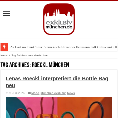
Zu Gast im Fränk’ness: Sternekoch Alexander Herrmann lädt krebskranke K
Warum München gerade zum Treffpunkt der Lingerie-Branche wurde
Home
/
Tag Archives: roeckl münchen
Tag Archives:
roeckl münchen
Lenas Roeckl interpretiert die Bottle Bag
neu
9. Juni 2026
Mode
,
München exklusiv
,
News