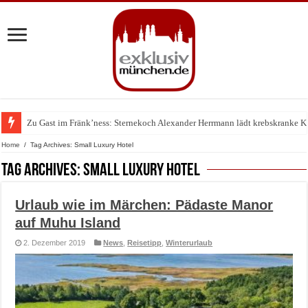
Zu Gast im Fränk’ness: Sternekoch Alexander Herrmann lädt krebskranke K
Home
/
Tag Archives: Small Luxury Hotel
Tag Archives:
Small Luxury Hotel
Urlaub wie im Märchen: Pädaste Manor
auf Muhu Island
2. Dezember 2019
News
,
Reisetipp
,
Winterurlaub