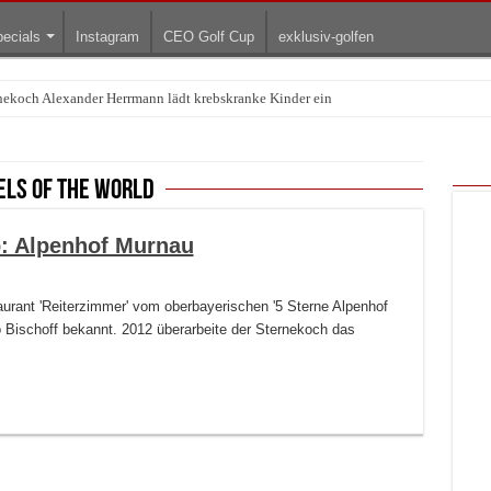
ecials
Instagram
CEO Golf Cup
exklusiv-golfen
rnekoch Alexander Herrmann lädt krebskranke Kinder ein
Treffpunkt der Lingerie-Branche wurde
els of the world
p: Alpenhof Murnau
urant 'Reiterzimmer' vom oberbayerischen '5 Sterne Alpenhof
 Bischoff bekannt. 2012 überarbeite der Sternekoch das