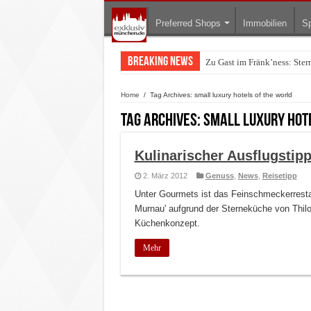
Preferred Shops
Immobilien
Sp
Breaking News
Zu Gast im Fränk’ness: Ste
Warum München gerade zum 
Home
/
Tag Archives: small luxury hotels of the world
Tag Archives:
small luxury hot
Kulinarischer Ausflugstip
2. März 2012
Genuss
,
News
,
Reisetipp
Unter Gourmets ist das Feinschmeckerresta
Murnau' aufgrund der Sterneküche von Thilo
Küchenkonzept.
Mehr