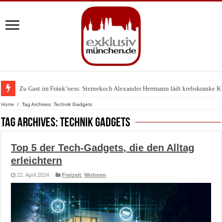
Zu Gast im Fränk’ness: Sternekoch Alexander Herrmann lädt krebskranke K
Warum München gerade zum Treffpunkt der Lingerie-Branche wurde
Home
/
Tag Archives: Technik Gadgets
Tag Archives:
Technik Gadgets
Top 5 der Tech-Gadgets, die den Alltag
erleichtern
22. April 2024
Freizeit
,
Wohnen