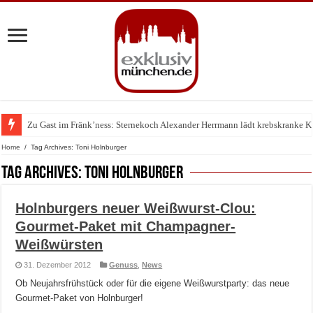
Zu Gast im Fränk’ness: Sternekoch Alexander Herrmann lädt krebskranke K
Warum München gerade zum Treffpunkt der Lingerie-Branche wurde
Home
/
Tag Archives: Toni Holnburger
Tag Archives:
Toni Holnburger
Holnburgers neuer Weißwurst-Clou:
Gourmet-Paket mit Champagner-
Weißwürsten
31. Dezember 2012
Genuss
,
News
Ob Neujahrsfrühstück oder für die eigene Weißwurstparty: das neue
Gourmet-Paket von Holnburger!