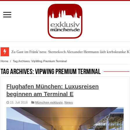
Zu Gast im Fränk’ness: Sternekoch Alexander Herrmann lädt krebskranke K
Warum München gerade zum Treffpunkt der Lingerie-Branche wurde
Home
/
Tag Archives: VipWing Premium Terminal
Tag Archives:
VipWing Premium Terminal
Flughafen München: Luxusreisen
beginnen am Terminal E
15. Juli 2018
München exklusiv
,
News