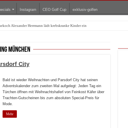
ecials
Instagram
CEO Golf Cup
exklusiv-golfen
rnekoch Alexander Herrmann lädt krebskranke Kinder ein
Treffpunkt der Lingerie-Branche wurde
ing münchen
rsdorf City
Bald ist wieder Weihnachten und Parsdorf City hat seinen
Adventskalender zum zweiten Mal aufgelegt: Jeden Tag ein
Türchen öffnen mit Weihnachtshaferl von Feinkost Käfer über
Trachten-Gutscheinen bis zum absoluten Special-Preis für
Mode.
Mehr