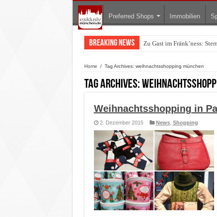
Preferred Shops
Immobilien
Sp
Breaking News
Zu Gast im Fränk’ness: Ste
Warum München gerade zum 
Home
/
Tag Archives: weihnachtsshopping münchen
Tag Archives:
weihnachtsshopp
Weihnachtsshopping in Pa
2. Dezember 2015
News
,
Shopping