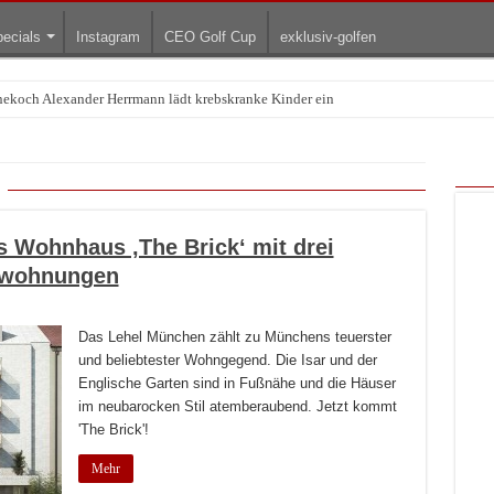
ecials
Instagram
CEO Golf Cup
exklusiv-golfen
rnekoch Alexander Herrmann lädt krebskranke Kinder ein
Treffpunkt der Lingerie-Branche wurde
 Wohnhaus ‚The Brick‘ mit drei
swohnungen
Das Lehel München zählt zu Münchens teuerster
und beliebtester Wohngegend. Die Isar und der
Englische Garten sind in Fußnähe und die Häuser
im neubarocken Stil atemberaubend. Jetzt kommt
'The Brick'!
Mehr