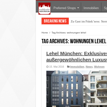
Preferred Shops
Immobilien
Sp
Breaking News
Zu Gast im Fränk’ness: Ste
Warum München gerade zum 
Home
/
Tag Archives: wohnungen lehel
Tag Archives:
wohnungen lehel
Lehel München: Exklusives
außergewöhnlichen Luxu
15. Mai 2016
Immobilien
,
News
,
Wohnen