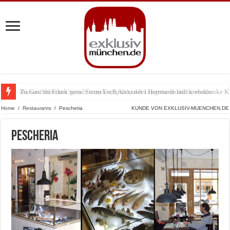
Zu Gast im Fränk’ness: Sternekoch Alexander Herrmann lädt krebskranke K
Warum München gerade zum Treffpunkt der Lingerie-Branche wurde
Home
/
Restaurants
/
Pescheria
KUNDE VON EXKLUSIV-MUENCHEN.DE
Pescheria