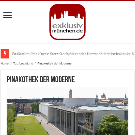
Zu Gast im Fränk’ness: Sternekoch Alexander Herrmann lädt krebskranke K
Warum München gerade zum Treffpunkt der Lingerie-Branche wurde
Home
/
Top Locations
/
Pinakothek der Moderne
Pinakothek der Moderne