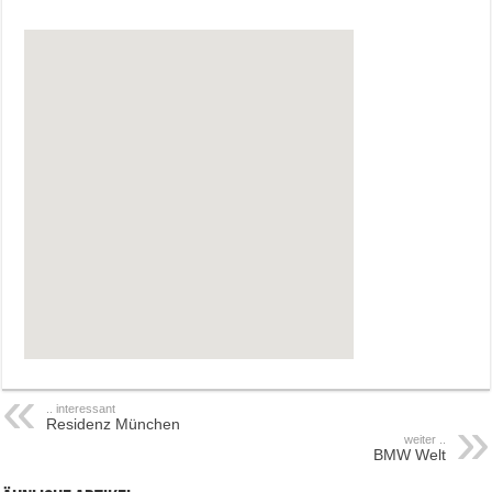
.. interessant
Residenz München
weiter ..
BMW Welt