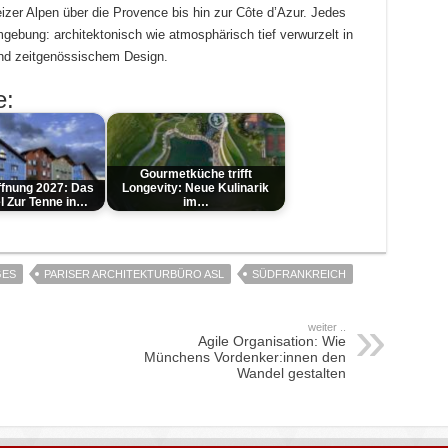
zer Alpen über die Provence bis hin zur Côte d’Azur. Jedes
gebung: architektonisch wie atmosphärisch tief verwurzelt in
nd zeitgenössischem Design.
e:
Gourmetküche trifft
fnung 2027: Das
Longevity: Neue Kulinarik
l Zur Tenne in…
im…
GES
PARISER ARCHITEKTURBÜRO ASL
SÜDFRANKREICH
weiter ..
Agile Organisation: Wie
Münchens Vordenker:innen den
Wandel gestalten