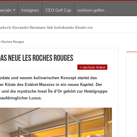
ecials
Instagram
CEO Golf Cup
exklusiv-golfen
Treffpunkt der Lingerie-Branche wurde
es Roches Rouges
Das neue Les Roches Rouges
» nächster Artikel
pdate und neuem kulinarischen Konzept startet das
r Küste des Estérel-Massivs in ein neues Kapitel. Der
 und die mystische Insel Île d’Or gehört zur Hotelgruppe
naufdringlicher Luxus.