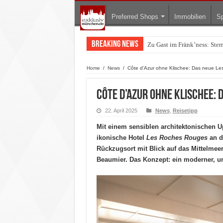
Preferred Shops
Immobilien
Sp
Breaking News
Warum München gerade zum 
Home
/
News
/
Côte d’Azur ohne Klischee: Das neue L
Côte d’Azur ohne Klischee: 
22. April 2025
News
,
Reisetipp
Mit einem sensiblen architektonischen U
ikonische Hotel
Les Roches Rouges
an de
Rückzugsort mit Blick auf das Mittelmeer
Beaumier. Das Konzept: ein moderner, u