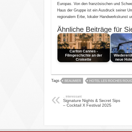
Europas. Von den französischen und Schwei
Haus der Gruppe ist ein Ausdruck seiner Um
regionalem Erbe, lokaler Handwerkskunst u
Ähnliche Beiträge für Si
Carlton Cannes -
Filmgeschichte an der
Wiedereröf
Croisette
neue Hote
Tags
BEAUMIER
HOTEL LES ROCHES ROU
.. interessant
Signature Nights & Secret Sips
– Cocktail X Festival 2025