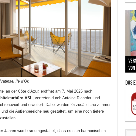
Neu
MAU
Vern
Zu G
War
BMW
Som
von 
Back
Her
Lin
Kuns
vatinsel Île d’Or.
Das 
el an der Côte d’Azur, eröffnet am 7. Mai 2025 nach
chitekturbüro ASL
, vertreten durch Antoine Ricardou und
l renoviert und erweitert.
Dabei wurden 25 zusätzliche Zimmer
und die Außenbereiche neu gestaltet, um eine noch tiefere
ustellen.
 Jahren wurde so umgestaltet, dass es sich harmonisch in