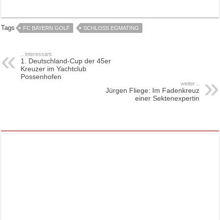
Tags
FC BAYERN GOLF
SCHLOSS EGMATING
.. interessant
1. Deutschland-Cup der 45er
Kreuzer im Yachtclub
Possenhofen
weiter ..
Jürgen Fliege: Im Fadenkreuz
einer Sektenexpertin