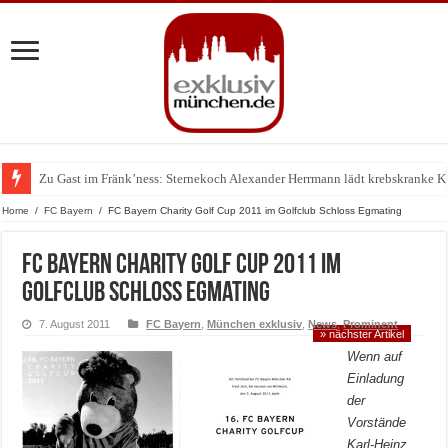
Zu Gast im Fränk’ness: Sternekoch Alexander Herrmann lädt krebskranke K
Warum München gerade zum Treffpunkt der Lingerie-Branche wurde
Home
/
FC Bayern
/
FC Bayern Charity Golf Cup 2011 im Golfclub Schloss Egmating
FC Bayern Charity Golf Cup 2011 im
Golfclub Schloss Egmating
7. August 2011
FC Bayern
,
München exklusiv
,
News
,
Prominent
» nächster Artikel
Wenn auf
Einladung
der
Vorstände
Karl-Heinz