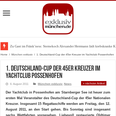
Zu Gast im Fränk’ness: Sternekoch Alexander Herrmann lädt krebskranke K
Warum München gerade zum Treffpunkt der Lingerie-Branche wurde
Home
/
München exklusiv
/
1. Deutschland-Cup der 45er Kreuzer im Yachtclub Possenhofen
1. Deutschland-Cup der 45er Kreuzer im
Yachtclub Possenhofen
» nächster Artikel
6. August 2011
München exklusiv
,
News
Der Yachtclub in Possenhofen am Starnberger See ist heuer zum
ersten Mal Veranstalter des Deutschland-Cup der 45er Nationalen
Kreuzer. Insgesamt 15 Regattaschiffe werden am Freitag, den 12.
August 2011, an den Start gehen. Bis Sonntag sind insgesamt
sechs Wettfahrten vorgesehen. Liebevoll restaurierte Oldtimer