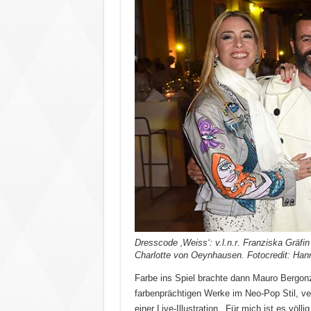
Dresscode ‚Weiss‘: v.l.n.r. Franziska Gräf
Charlotte von Oeynhausen. Fotocredit: Ha
Farbe ins Spiel brachte dann Mauro Bergonz
farbenprächtigen Werke im Neo-Pop Stil, 
einer Live-Illustration. ‚Für mich ist es völl