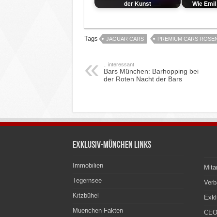
der Kunst
Wie Emil
Tags
JAGUAR CARS
PREMIUM CARS ROSE
.. interessant
Bars München: Barhopping bei
der Roten Nacht der Bars
Exklusiv-München Links
Immobilien
Mita
Tegernsee
Ver
Kitzbühel
Exkl
Muenchen Fakten
CEO