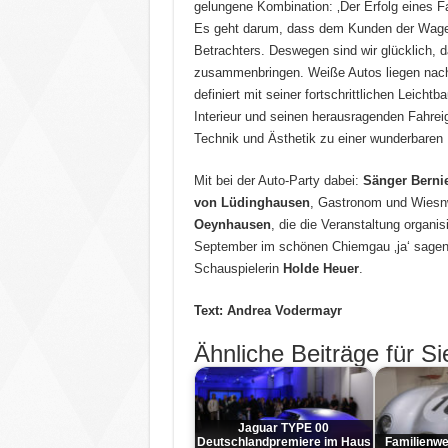
gelungene Kombination: ‚Der Erfolg eines 
Es geht darum, dass dem Kunden der Wagen 
Betrachters. Deswegen sind wir glücklich, d
zusammenbringen. Weiße Autos liegen nach w
definiert mit seiner fortschrittlichen Leic
Interieur und seinen herausragenden Fahrei
Technik und Ästhetik zu einer wunderbaren E
Mit bei der Auto-Party dabei:
Sänger Berni
von Lüdinghausen
, Gastronom und Wiesn
Oeynhausen
, die die Veranstaltung organis
September im schönen Chiemgau ‚ja‘ sagen
Schauspielerin
Holde Heuer
.
Text: Andrea Vodermayr
Ähnliche Beiträge für Si
Jaguar TYPE 00
Deutschlandpremiere im Haus
Familienwe