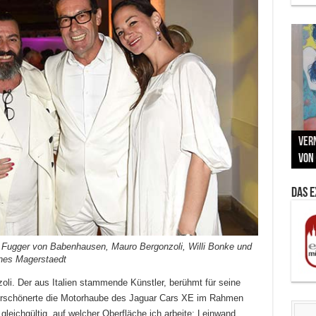
Neu
MAU
Vern
Zu G
War
BMW
Som
von 
Back
Her
Lin
Kuns
Das 
in Fugger von Babenhausen, Mauro Bergonzoli, Willi Bonke und
nnes Magerstaedt
oli. Der aus Italien stammende Künstler, berühmt für seine
verschönerte die Motorhaube des Jaguar Cars XE im Rahmen
ig gleichgültig, auf welcher Oberfläche ich arbeite: Leinwand,