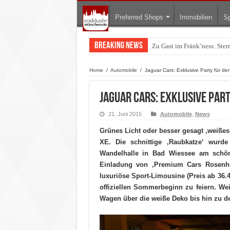
Preferred Shops
Immobilien
Sp
Breaking News
Zu Gast im Fränk’ness: Ste
Warum München gerade zum 
Home
/
Automobile
/
Jaguar Cars: Exklusive Party für d
Jaguar Cars: Exklusive Part
21. Juni 2015
Automobile
,
News
Grünes Licht oder besser gesagt ‚weißes
XE. Die schnittige ‚Raubkatze‘ wurd
Wandelhalle in Bad Wiessee am schöne
Einladung von ‚Premium Cars Rosenh
luxuriöse Sport-Limousine (Preis ab 36
offiziellen Sommerbeginn zu feiern. 
Wagen über die weiße Deko bis hin zu de