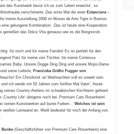
üre das Kunstwerk bevor ich es zum Leben erwecke‘, so
 Motorhaube verschönerte ‚Das erste Mal die einer
Estanciera
–
– für meine Ausstellung 2008 im Museo de Arte Tigre in Buenos
hn eine gelungene Kombination: ‚Das ist heute eine Kooperation
s genießen das Dolce Vita genauso wie es die Bergonzoli-
htig: für mich und für meine Familie! Es ist perfekt für den
ügend Patz für meine vier Töchter, für meine Contessa
einsames Baby. Unsere Dogge Ding Ding und unsere Mops-Dame
 und seine Liebste,
Franziska Gräfin Fugger von
chwuchs! Ein Christkind: an Weihnachten soll es soweit sein.
 und ich werde mit 50 Jahren zum fünften Mal Vater‘, freute
nung seines Country-Ateliers im schwäbischen Kirchheim gefeiert
‚Country Life‘ übrigens noch bei ‚Premium Cars Rosenheim‘
 bei seinen Kunstwerken auf bunte Farben…
Welches ist sein
er weißen Leinwand an. Weiß bedeutet für mich der Anfang von
.
i Bonke
(Geschäftsführer von Premium Cars Rosenheim) eine