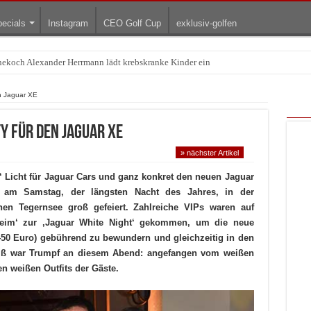
ecials
Instagram
CEO Golf Cup
exklusiv-golfen
rnekoch Alexander Herrmann lädt krebskranke Kinder ein
Treffpunkt der Lingerie-Branche wurde
en Jaguar XE
y für den Jaguar XE
» nächster Artikel
‘ Licht für Jaguar Cars und ganz konkret den neuen Jaguar
e am Samstag, der längsten Nacht des Jahres, in der
n Tegernsee groß gefeiert. Zahlreiche VIPs waren auf
eim‘ zur ‚Jaguar White Night‘ gekommen, um die neue
.450 Euro) gebührend zu bewundern und gleichzeitig in den
Weiß war Trumpf an diesem Abend: angefangen vom weißen
n weißen Outfits der Gäste.