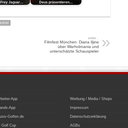
 Frey Jaguar…
Deus präsentieren…
NHEIM
weiter ..
Filmfest München: Diana Iljine
über Warholmania und
unterschätzte Schauspieler
rbeiter-App
Werbung / Media / Shops
bands-App
Impressum
usiv-Golfen.de
Datenschutzerklärung
 Golf Cup
AGBs