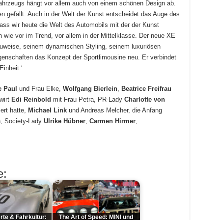
Fahrzeugs hängt vor allem auch von einem schönen Design ab.
gefällt. Auch in der Welt der Kunst entscheidet das Auge des
ass wir heute die Welt des Automobils mit der der Kunst
ie vor im Trend, vor allem in der Mittelklasse. Der neue XE
htbauweise, seinem dynamischen Styling, seinem luxuriösen
genschaften das Konzept der Sportlimousine neu. Er verbindet
inheit.‘
e Paul
und Frau Elke,
Wolfgang Bierlein
,
Beatrice Freifrau
wirt
Edi Reinbold
mit Frau Petra, PR-Lady
Charlotte von
iert hatte,
Michael Link
und Andreas Melcher, die Anfang
, Society-Lady
Ulrike Hübner
,
Carmen Hirmer
,
e:
rte & Fahrkultur:
The Art of Speed: MINI und