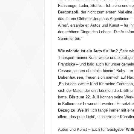
Fahrzeuge, Leder, Stoffe… Ich sehe und sp
Bergonzoli
, der nicht zum ersten Mal eine
das ist ein Oldtimer Jeep aus Argentinien 
Aires‘, erzählte er. Autos und Kunst – für i
der schönen Dinge des Lebens. Die Autofan
Sammler tun.‘
Wie wichtig ist ein Auto für ihn?
‚Sehr wic
Transport meiner Kunstwerke und bietet gen
Franziska – und bald auch für unser gem
Cessna passen ebenfalls hinein.‘ Baby – er
Babenhausen
, freuen sich nämlich auf Na
‚Es ist das zweite Kind für meine Contessa,
sich der Maler, der erst kürzlich die Eröff
hatte.
Bis zum 22. Juli
können seine Werke 
in Kolbermoor bewundert werden. Er setzt
Bezug zu ‚Weiß?
‚Ich fange immer mit ein
allem, das pure Licht‘, sinnierte der Künstler
Autos und Kunst – auch für Gastgeber
Will