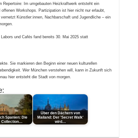
in Repertoire: Im umgebauten Heizkraftwerk entsteht ein
offenen Workshops. Partizipation ist hier nicht nur erlaubt,
vernetzt Künstler:innen, Nachbarschaft und Jugendliche – ein
 morgen.
Labors und Cafés fand bereits 30. Mai 2025 statt
ojekte. Sie markieren den Beginn einer neuen kulturellen
Lebendigkeit. Wer München verstehen will, kann in Zukunft sich
nau hier entsteht die Stadt von morgen.
e:
Über den Dächern von
ch Spanien: Die
Mailand: Der 'Secret Walk'
e Collection…
wird…