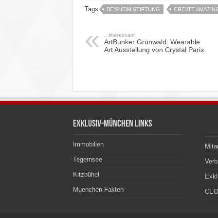
Tags
BEISHEIM STIFTUNG
CREATE AMAZIN
.. interessant
ArtBunker Grünwald: Wearable
Art Ausstellung von Crystal Paris
Exklusiv-München Links
Immobilien
Mita
Tegernsee
Ver
Kitzbühel
Exkl
Muenchen Fakten
CEO