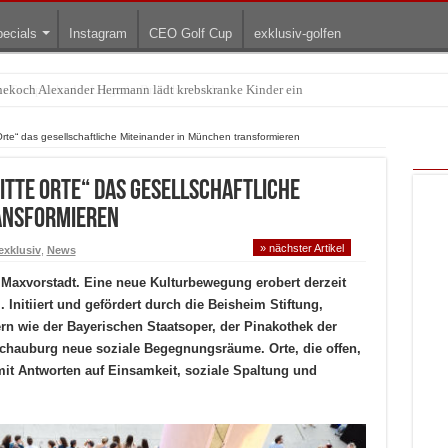
ecials
Instagram
CEO Golf Cup
exklusiv-golfen
Treffpunkt der Lingerie-Branche wurde
Orte“ das gesellschaftliche Miteinander in München transformieren
itte Orte“ das gesellschaftliche
ansformieren
» nächster Artikel
xklusiv
,
News
 Maxvorstadt. Eine neue Kulturbewegung erobert derzeit
. Initiiert und gefördert durch die Beisheim Stiftung,
rn wie der Bayerischen Staatsoper, der Pinakothek der
hauburg neue soziale Begegnungsräume. Orte, die offen,
amit Antworten auf Einsamkeit, soziale Spaltung und