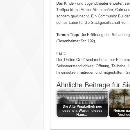
Das Kinder- und Jugendtheater erweitert se
Treffpunkt mit Atelier-Atmosphäre, Café und 
sondern gewünscht. Ein Community Builder 
echtes Labor für die Stadtgesellschaft von
Termin-Tipp:
Die Eröffnung des Schauburg 
(Rosenheimer Str. 192).
Fazit:
Die „Dritten Orte“ sind mehr als nur Pilotpr
Selbstverständlichkeit: Öffnung, Teilhabe, 
hineinsetzen, mitreden und mitgestalten. Ge
Ähnliche Beiträge für Si
Die Alte Pinakothek neu
gesehen: Warum dieses
Reisen na
Haus…
Vestig