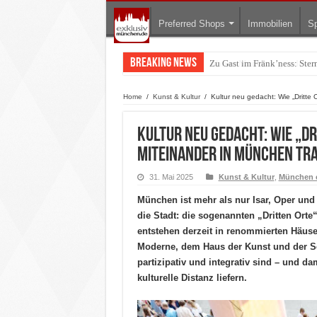
Preferred Shops
Immobilien
Sp
Breaking News
Warum München gerade zum 
Home
/
Kunst & Kultur
/
Kultur neu gedacht: Wie „Dritte 
Kultur neu gedacht: Wie „Dr
Miteinander in München tr
31. Mai 2025
Kunst & Kultur
,
München e
München ist mehr als nur Isar, Oper und
die Stadt: die sogenannten „Dritten Orte“
entstehen derzeit in renommierten Häuse
Moderne, dem Haus der Kunst und der Sc
partizipativ und integrativ sind – und d
kulturelle Distanz liefern.