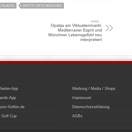
G PLACES
DRITTE ORTE MÜNCHEN
weiter ..
Opatija am Viktualienmarkt:
Mediterraner Esprit und
Münchner Lebensgefühl neu
interpretiert
rbeiter-App
Werbung / Media / Shops
bands-App
Impressum
usiv-Golfen.de
Datenschutzerklärung
 Golf Cup
AGBs