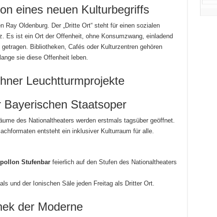
tion eines neuen Kulturbegriffs
Ray Oldenburg. Der „Dritte Ort“ steht für einen sozialen
. Es ist ein Ort der Offenheit, ohne Konsumzwang, einladend
t getragen. Bibliotheken, Cafés oder Kulturzentren gehören
nge sie diese Offenheit leben.
hner Leuchtturmprojekte
r Bayerischen Staatsoper
 Räume des Nationaltheaters werden erstmals tagsüber geöffnet.
chformaten entsteht ein inklusiver Kulturraum für alle.
Apollon Stufenbar
feierlich auf den Stufen des Nationaltheaters
s und der Ionischen Säle jeden Freitag als Dritter Ort.
hek der Moderne