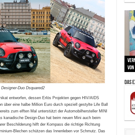
Neu
MAU
Vern
Zu G
War
BMW
Som
von 
Back
Her
Lin
Kuns
Das 
n Designer-Duo Dsquared2
 Unikat entworfen, dessen Erlös Projekten gegen HIV/AIDS
über eine halbe Million Euro durch speziell gestylte Life Ball
its zum elften Mal unterstützt der Automobilhersteller MINI
as kanadische Design-Duo hat beim neuen Mini auch beim
larer Beschilderung hilft der Kompass die richtige Richtung
uminium-Blechen schützen das Innenleben vor Schmutz. Das