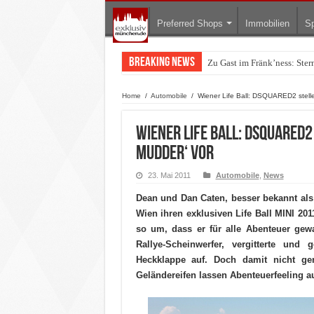
Preferred Shops
Immobilien
Sp
Breaking News
Zu Gast im Fränk’ness: Ste
Warum München gerade zum 
Home
/
Automobile
/
Wiener Life Ball: DSQUARED2 stelle
Wiener Life Ball: DSQUARED2
Mudder‘ vor
23. Mai 2011
Automobile
,
News
Dean und Dan Caten, besser bekannt al
Wien ihren exklusiven Life Ball MINI 201
so um, dass er für alle Abenteuer gewa
Rallye-Scheinwerfer, vergitterte und
Heckklappe auf. Doch damit nicht ge
Geländereifen lassen Abenteuerfeeling 