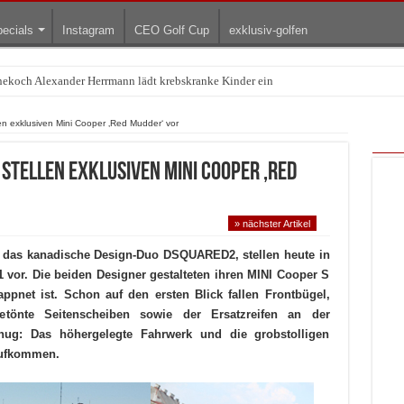
ecials
Instagram
CEO Golf Cup
exklusiv-golfen
rnekoch Alexander Herrmann lädt krebskranke Kinder ein
Treffpunkt der Lingerie-Branche wurde
n exklusiven Mini Cooper ‚Red Mudder‘ vor
 stellen exklusiven Mini Cooper ‚Red
» nächster Artikel
s das kanadische Design-Duo DSQUARED2, stellen heute in
1 vor. Die beiden Designer gestalteten ihren MINI Cooper S
ppnet ist. Schon auf den ersten Blick fallen Frontbügel,
 getönte Seitenscheiben sowie der Ersatzreifen an der
nug: Das höhergelegte Fahrwerk und die grobstolligen
aufkommen.