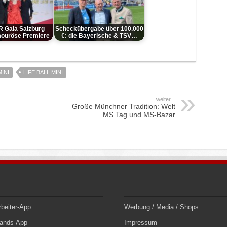
 Gala Salzburg
Scheckübergabe über 100.000
amouröse Premiere
€: die Bayerische & TSV…
INI
LIFE BALL MINI
weiter ..
Große Münchner Tradition: Welt
MS Tag und MS-Bazar
rbeiter-App
Werbung / Media / Shops
bands-App
Impressum