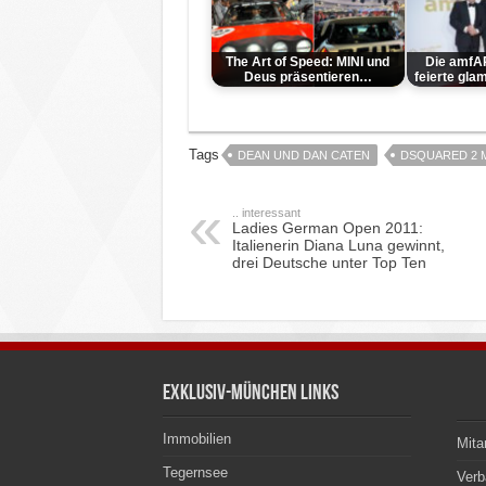
The Art of Speed: MINI und
Die amfAR
Deus präsentieren…
feierte gl
Tags
DEAN UND DAN CATEN
DSQUARED 2 M
.. interessant
Ladies German Open 2011:
Italienerin Diana Luna gewinnt,
drei Deutsche unter Top Ten
Exklusiv-München Links
Immobilien
Mita
Tegernsee
Ver