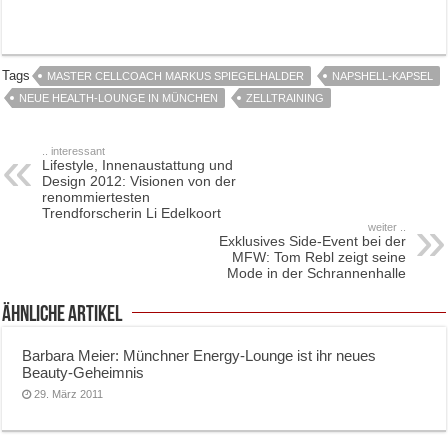
Tags
MASTER CELLCOACH MARKUS SPIEGELHALDER
NAPSHELL-KAPSEL
NEUE HEALTH-LOUNGE IN MÜNCHEN
ZELLTRAINING
.. interessant
Lifestyle, Innenaustattung und
Design 2012: Visionen von der
renommiertesten
Trendforscherin Li Edelkoort
weiter ..
Exklusives Side-Event bei der
MFW: Tom Rebl zeigt seine
Mode in der Schrannenhalle
ähnliche Artikel
Barbara Meier: Münchner Energy-Lounge ist ihr neues
Beauty-Geheimnis
29. März 2011