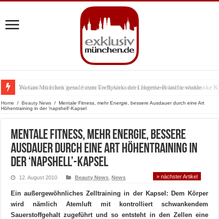
Zu Gast im Fränk’ness: Sternekoch Alexander Herrmann lädt krebskranke K
Warum München gerade zum Treffpunkt der Lingerie-Branche wurde
Home
/
Beauty News
/
Mentale Fitness, mehr Energie, bessere Ausdauer durch eine Art
Höhentraining in der ‘napshell’-Kapsel
Mentale Fitness, mehr Energie, bessere
Ausdauer durch eine Art Höhentraining in
der ‘napshell’-Kapsel
» nächster Artikel
12. August 2010
Beauty News
,
News
Ein außergewöhnliches Zelltraining in der Kapsel: Dem Körper
wird nämlich Atemluft mit kontrolliert schwankendem
Sauerstoffgehalt zugeführt und so entsteht in den Zellen eine