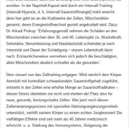
erzielen. In der Napshell-Kapsel wird durch ein Intervall-Training
(Intervall-Hypoxie, d. h. Intervall-Sauerstoffmangel) mehr erreicht,
denn hier geht es an die Kraftwerke der Zellen, Mitochondrien
genannt, deren Energiestoffwechsel gezielt angekurbelt wird. Dazu
Dr. Arkadi Prokop: ‘Erfahrungsgemäß nehmen die Schäden an den
Mitochondrien zwischen dem 30. und 40. Lebensjahr zu. Muskelkraft,
Sehstärke, Nervenleistung und Hautelastizität schwinden je nach
Intensität und Dauer der Schädigung – unsere Lebenskraft lässt
nach. Erstaunlicherweise vermehren sich jedoch die beschädigten,
alten Mitochondrien deutlich schneller als die gesunden.’
Dem steuert nun das Zelltraining entgegen: Wird nämlich dem Körper
Atemluft mit kontrolliert schwankendem Sauerstoffgehalt zugeführt,
entsteht in den Zellen eine erhöhte Menge an Sauerstoffradikalen –
diesen Stress überleben sie nicht und sterben ab! Platz also für
neue, gesunde, leistungsstarke Zellen. Wer jetzt noch diesen
Zellerneuerungsprozess mit speziellen Nahrungsergänzungsmitteln
unterstützt, verhilft seinem Körper zu einem echten Jungbrunnen! Die
vielfältigen Effekte sind seit mehr als 40 Jahren medizinisch
erforscht: u. a. Stärkung des Immunsystems, Steigerung der