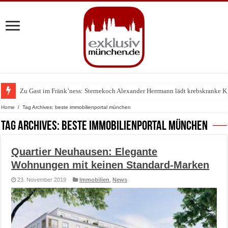
Zu Gast im Fränk’ness: Sternekoch Alexander Herrmann lädt krebskranke K
Warum München gerade zum Treffpunkt der Lingerie-Branche wurde
Home
/
Tag Archives: beste immobilienportal münchen
Tag Archives:
beste immobilienportal münchen
Quartier Neuhausen: Elegante
Wohnungen mit keinen Standard-Marken
23. November 2019
Immobilien
,
News