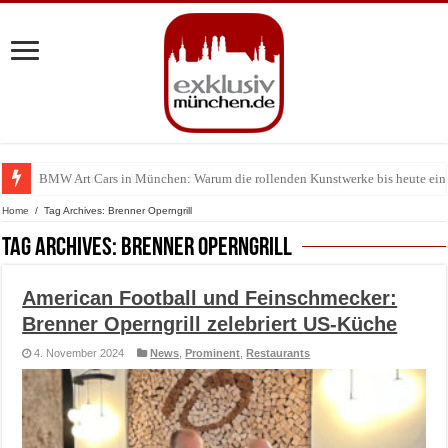
BMW Art Cars in München: Warum die rollenden Kunstwerke bis heute einz
Wärmepumpe: Warum Hausbesitzer diese Entscheidung nicht überstürzen s
Home
/
Tag Archives: Brenner Operngrill
Tag Archives:
Brenner Operngrill
American Football und Feinschmecker:
Brenner Operngrill zelebriert US-Küche
4. November 2024
News
,
Prominent
,
Restaurants