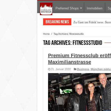
Preferred Shops
Immobilien
Sp
Breaking News
Zu Gast im Fränk’ness: Ste
Warum München gerade zum 
Home
/
Tag Archives: fitnessstudio
Tag Archives:
fitnessstudio
Premium Fitnessclub eröf
Maximilianstrasse
21. Januar 2020
Business
,
München exklu