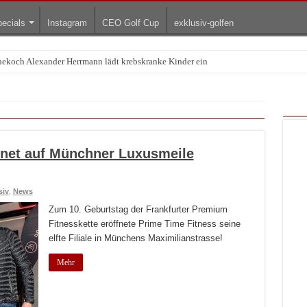
ecials
Instagram
CEO Golf Cup
exklusiv-golfen
rnekoch Alexander Herrmann lädt krebskranke Kinder ein
Treffpunkt der Lingerie-Branche wurde
fnet auf Münchner Luxusmeile
siv
,
News
Zum 10. Geburtstag der Frankfurter Premium
Fitnesskette eröffnete Prime Time Fitness seine
elfte Filiale in Münchens Maximilianstrasse!
Mehr