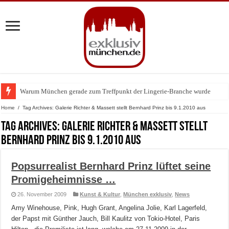
Warum München gerade zum Treffpunkt der Lingerie-Branche wurde
BMW Art Cars in München: Warum die rollenden Kunstwerke bis heute einz
Home
/
Tag Archives: Galerie Richter & Massett stellt Bernhard Prinz bis 9.1.2010 aus
Tag Archives:
Galerie Richter & Massett stellt
Bernhard Prinz bis 9.1.2010 aus
Popsurrealist Bernhard Prinz lüftet seine
Promigeheimnisse …
26. November 2009
Kunst & Kultur
,
München exklusiv
,
News
Amy Winehouse, Pink, Hugh Grant, Angelina Jolie, Karl Lagerfeld,
der Papst mit Günther Jauch, Bill Kaulitz von Tokio-Hotel, Paris