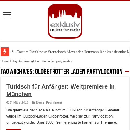
Zu Gast im Fränk’ness: Sternekoch Alexander Herrmann lädt krebskranke K
Warum München gerade zum Treffpunkt der Lingerie-Branche wurde
Home
/
Tag Archives: globetrotter laden partylocation
Tag Archives:
globetrotter laden partylocation
Türkisch für Anfänger: Weltpremiere in
München
7. März 2012
News
,
Prominent
Weltpremiere der Serie als Kinofilm: Türkisch für Anfänger. Gefeiert
wurde im Outdoor-Laden Globetrotter, welcher zur Partylocation
umgebaut wurde. Über 1300 Premierengäste kamen zur Premiere.