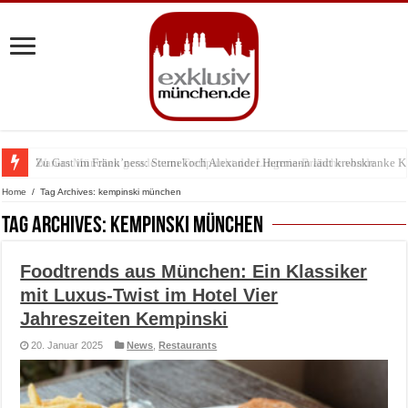
Warum München gerade zum Treffpunkt der Lingerie-Branche wurde
Home
/
Tag Archives: kempinski münchen
Tag Archives:
kempinski münchen
Foodtrends aus München: Ein Klassiker
mit Luxus-Twist im Hotel Vier
Jahreszeiten Kempinski
20. Januar 2025
News
,
Restaurants