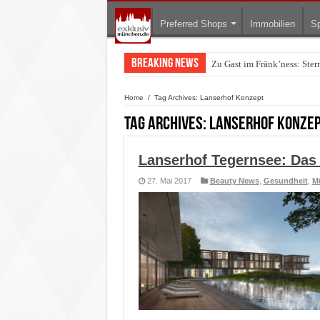
Preferred Shops
Immobilien
Sp
Breaking News
Zu Gast im Fränk’ness: Ste
Warum München gerade zum 
Home
/
Tag Archives: Lanserhof Konzept
Tag Archives:
Lanserhof Konze
Lanserhof Tegernsee: Das 
27. Mai 2017
Beauty News
,
Gesundheit
,
M