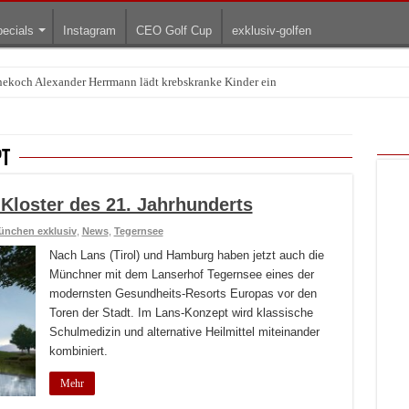
ecials
Instagram
CEO Golf Cup
exklusiv-golfen
rnekoch Alexander Herrmann lädt krebskranke Kinder ein
Treffpunkt der Lingerie-Branche wurde
pt
Kloster des 21. Jahrhunderts
ünchen exklusiv
,
News
,
Tegernsee
Nach Lans (Tirol) und Hamburg haben jetzt auch die
Münchner mit dem Lanserhof Tegernsee eines der
modernsten Gesundheits-Resorts Europas vor den
Toren der Stadt. Im Lans-Konzept wird klassische
Schulmedizin und alternative Heilmittel miteinander
kombiniert.
Mehr