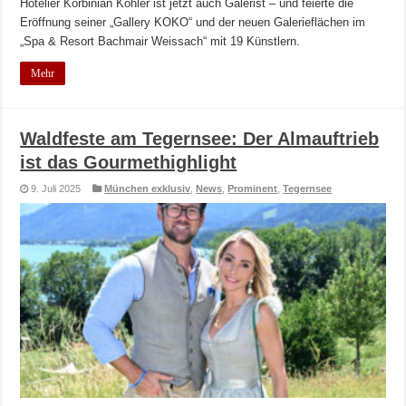
Hotelier Korbinian Kohler ist jetzt auch Galerist – und feierte die
Eröffnung seiner „Gallery KOKO“ und der neuen Galerieflächen im
„Spa & Resort Bachmair Weissach“ mit 19 Künstlern.
Mehr
Waldfeste am Tegernsee: Der Almauftrieb
ist das Gourmethighlight
9. Juli 2025
München exklusiv
,
News
,
Prominent
,
Tegernsee