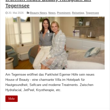
Tegernsee
20. Mai 2026
Beauty News
,
News
,
Prominent
,
Reisetipp
,
Tegernsee
Am Tegernsee eröffnet das Parkhotel Egerner Höfe sein neues
House of Beauty - eine charmante Villa im Hotelpark für
Hautgesundheit, Selfcare und moderne Treatments. Zwischen
Hydrafacial, JetPeel, Kryotherapie, etc.
Mehr