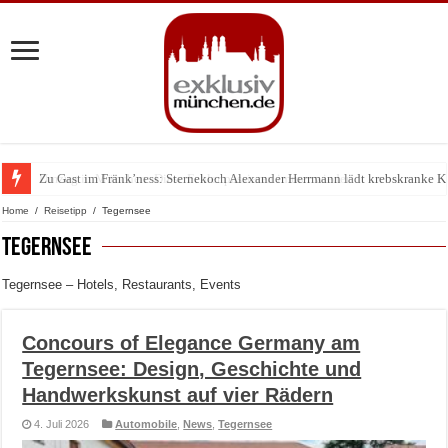
Zu Gast im Fränk’ness: Sternekoch Alexander Herrmann lädt krebskranke K
Home
/
Reisetipp
/
Tegernsee
Tegernsee
Tegernsee – Hotels, Restaurants, Events
Concours of Elegance Germany am
Tegernsee: Design, Geschichte und
Handwerkskunst auf vier Rädern
4. Juli 2026
Automobile
,
News
,
Tegernsee