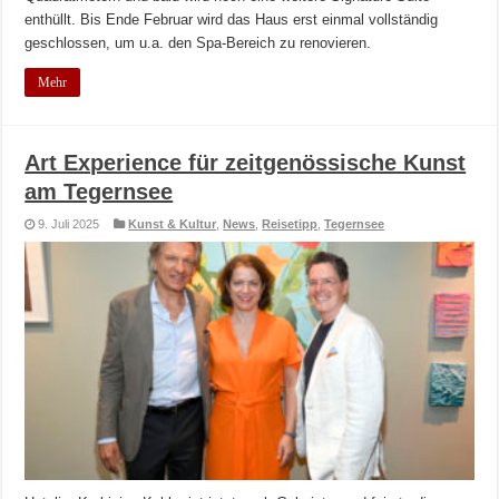
enthüllt. Bis Ende Februar wird das Haus erst einmal vollständig
geschlossen, um u.a. den Spa-Bereich zu renovieren.
Mehr
Art Experience für zeitgenössische Kunst
am Tegernsee
9. Juli 2025
Kunst & Kultur
,
News
,
Reisetipp
,
Tegernsee