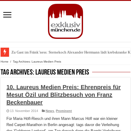
Zu Gast im Fränk’ness: Sternekoch Alexander Herrmann lädt krebskranke K
Warum München gerade zum Treffpunkt der Lingerie-Branche wurde
Home
/
Tag Archives: Laureus Medien Preis
Tag Archives:
Laureus Medien Preis
10. Laureus Medien Preis: Ehrenpreis für
Mesut Özil und Blitzbesuch von Franz
Beckenbauer
13. November 2014
News
,
Prominent
Für Maria Höfl-Riesch und ihren Mann Marcus Höfl war ein kleiner
Red Carpet-Marathon in Berlin angesagt: tags davor die Verleihung
des 'Goldenen Lenkrad', am Tag danach dann die Bambi-Verleihung: