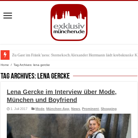
Zu Gast im Fränk’ness: Sternekoch Alexander Herrmann lädt krebskranke K
Warum München gerade zum Treffpunkt der Lingerie-Branche wurde
Home
/
Tag Archives: lena gercke
Tag Archives:
lena gercke
Lena Gercke im Interview über Mode,
München und Boyfriend
1. Juli 2017
Mode
,
München-App
,
News
,
Prominent
,
Shopping