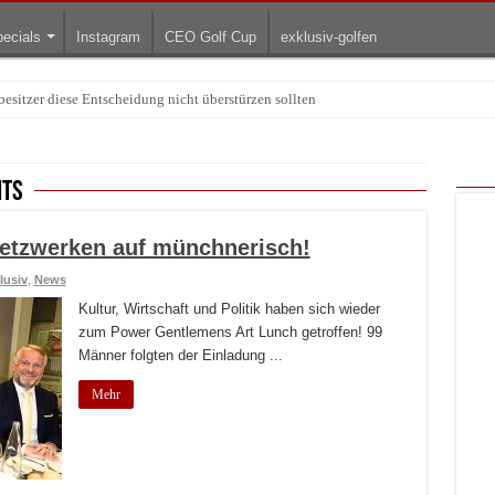
ecials
Instagram
CEO Golf Cup
exklusiv-golfen
tzer diese Entscheidung nicht überstürzen sollten
tige Passform wichtiger ist als jeder Trend
nts
Netzwerken auf münchnerisch!
lusiv
,
News
Kultur, Wirtschaft und Politik haben sich wieder
zum Power Gentlemens Art Lunch getroffen! 99
Männer folgten der Einladung ...
Mehr