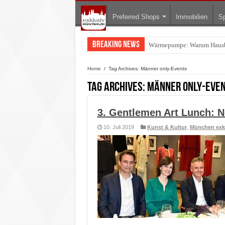
Preferred Shops
Immobilien
Sp
Breaking News
Wärmepumpe: Warum Hausbesi
Jeans-Shorts: Warum die rich
Home
/
Tag Archives: Männer only-Events
Tag Archives:
Männer only-Eve
3. Gentlemen Art Lunch: 
10. Juli 2019
Kunst & Kultur
,
München exk