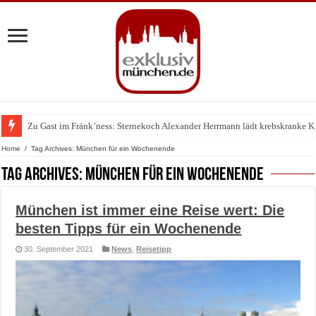
Zu Gast im Fränk’ness: Sternekoch Alexander Herrmann lädt krebskranke K
Warum München gerade zum Treffpunkt der Lingerie-Branche wurde
Home
/
Tag Archives: München für ein Wochenende
Tag Archives:
München für ein Wochenende
München ist immer eine Reise wert: Die
besten Tipps für ein Wochenende
30. September 2021
News
,
Reisetipp