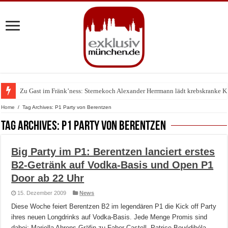
Zu Gast im Fränk’ness: Sternekoch Alexander Herrmann lädt krebskranke K
Warum München gerade zum Treffpunkt der Lingerie-Branche wurde
Home
/
Tag Archives: P1 Party von Berentzen
Tag Archives:
P1 Party von Berentzen
Big Party im P1: Berentzen lanciert erstes
B2-Getränk auf Vodka-Basis und Open P1
Door ab 22 Uhr
15. Dezember 2009
News
Diese Woche feiert Berentzen B2 im legendären P1 die Kick off Party
ihres neuen Longdrinks auf Vodka-Basis. Jede Menge Promis sind
dabei: Mariella Ahrens Gräfin zu Faber Castell, Patrice Bouédibéla,