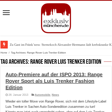
Zu Gast im Fränk’ness: Sternekoch Alexander Herrmann lädt krebskranke K
Warum München gerade zum Treffpunkt der Lingerie-Branche wurde
Home
/
Tag Archives: Range Rover Luis Trenker Edition
Tag Archives:
Range Rover Luis Trenker Edition
Auto-Premiere auf der ISPO 2013: Range
Rover Sport als Luis Trenker Fashion
Edition
28. Januar 2013
Automobile
,
News
Wieder ein toller Move von Range Rover, sich mit dem Lifestyle-Label
Luis Trenker in Sachen Auto-Sonderedition zusammen zu tun!
Könnte man jetzt auch umgedreht sehen, aber auf dem Luis Trenker