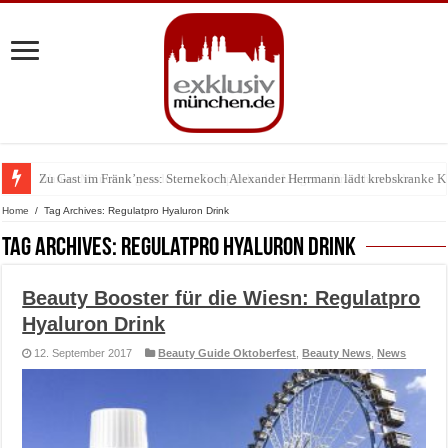
Zu Gast im Fränk’ness: Sternekoch Alexander Herrmann lädt krebskranke K
Warum München gerade zum Treffpunkt der Lingerie-Branche wurde
Home
/
Tag Archives: Regulatpro Hyaluron Drink
Tag Archives:
Regulatpro Hyaluron Drink
Beauty Booster für die Wiesn: Regulatpro
Hyaluron Drink
12. September 2017
Beauty Guide Oktoberfest
,
Beauty News
,
News