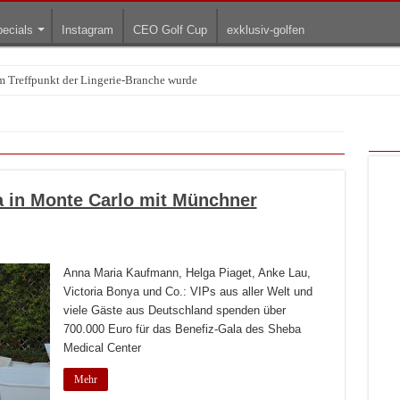
ecials
Instagram
CEO Golf Cup
exklusiv-golfen
Treffpunkt der Lingerie-Branche wurde
arum die rollenden Kunstwerke bis heute einzigartig sind
a in Monte Carlo mit Münchner
Anna Maria Kaufmann, Helga Piaget, Anke Lau,
Victoria Bonya und Co.: VIPs aus aller Welt und
viele Gäste aus Deutschland spenden über
700.000 Euro für das Benefiz-Gala des Sheba
Medical Center
Mehr