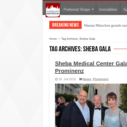
Preferred Shops
Immobilien
Sp
Breaking News
Warum München gerade zum 
BMW Art Cars in München: W
Home
/
Tag Archives: Sheba Gala
Tag Archives:
Sheba Gala
Sheba Medical Center Gal
Prominenz
28. Juli 2019
News
,
Prominent