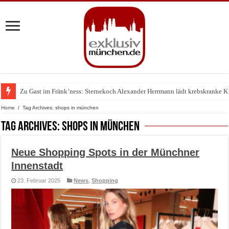
Zu Gast im Fränk’ness: Sternekoch Alexander Herrmann lädt krebskranke K
Warum München gerade zum Treffpunkt der Lingerie-Branche wurde
Home
/
Tag Archives: shops in münchen
Tag Archives:
shops in münchen
Neue Shopping Spots in der Münchner
Innenstadt
23. Februar 2025
News
,
Shopping