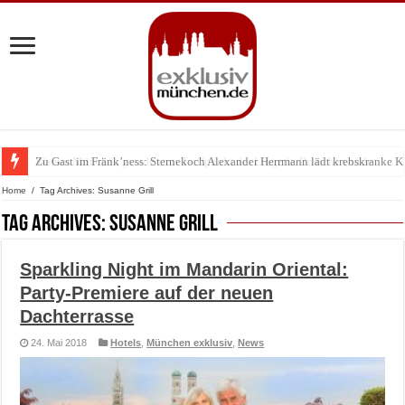
Zu Gast im Fränk’ness: Sternekoch Alexander Herrmann lädt krebskranke K
Warum München gerade zum Treffpunkt der Lingerie-Branche wurde
Home
/
Tag Archives: Susanne Grill
Tag Archives:
Susanne Grill
Sparkling Night im Mandarin Oriental:
Party-Premiere auf der neuen
Dachterrasse
24. Mai 2018
Hotels
,
München exklusiv
,
News