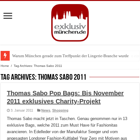
Warum München gerade zum Treffpunkt der Lingerie-Branche wurde
BMW Art Cars in München: Warum die rollenden Kunstwerke bis heute einz
Home
/
Tag Archives: Thomas Sabo 2011
Tag Archives:
Thomas Sabo 2011
Thomas Sabo Pop Bags: Bis November
2011 exklusives Charity-Projekt
3. Januar 2011
News
,
Shopping
Thomas Sabo macht jetzt in Taschen. Genau genommen nur in 13
exklusive Bags, welche 2011 zum Must Have für Fashionitas
avancieren. In Edelleder von der Manufaktur Seeger und vom
angesagten Londoner Fashion-Kultlabel Year Zero mit Motiven aus