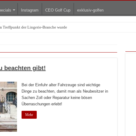
ecials
Instagram
CEO Golf Cup
exklusiv-golfen
Treffpunkt der Lingerie-Branche wurde
arum die rollenden Kunstwerke bis heute einzigartig sind
u beachten gibt!
Bei der Einfuhr alter Fahrzeuge sind wichtige
Dinge zu beachten, damit man als Neubesitzer in
Sachen Zoll oder Reparatur keine bösen
Überraschungen erlebt!
Mehr