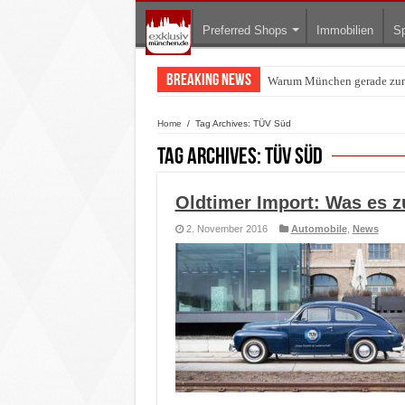
Preferred Shops
Immobilien
Sp
Breaking News
Warum München gerade zum 
BMW Art Cars in München: W
Home
/
Tag Archives: TÜV Süd
Tag Archives:
TÜV Süd
Oldtimer Import: Was es z
2. November 2016
Automobile
,
News