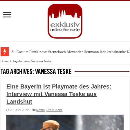
Zu Gast im Fränk’ness: Sternekoch Alexander Herrmann lädt krebskranke K
Warum München gerade zum Treffpunkt der Lingerie-Branche wurde
Home
/
Tag Archives: Vanessa Teske
Tag Archives:
Vanessa Teske
Eine Bayerin ist Playmate des Jahres:
Interview mit Vanessa Teske aus
Landshut
29. Juni 2022
News
,
Prominent