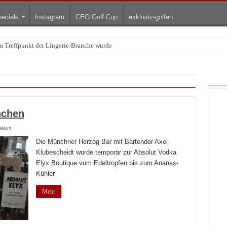
ecials
Instagram
CEO Golf Cup
exklusiv-golfen
Treffpunkt der Lingerie-Branche wurde
arum die rollenden Kunstwerke bis heute einzigartig sind
nchen
News
Die Münchner Herzog Bar mit Bartender Axel
Klubescheidt wurde temporär zur Absolut Vodka
Elyx Boutique vom Edeltropfen bis zum Ananas-
Kühler
Mehr