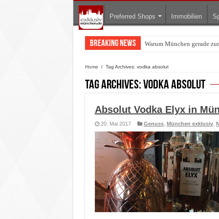
Preferred Shops
Immobilien
Sp
Breaking News
Warum München gerade zum 
BMW Art Cars in München: W
Home
/
Tag Archives: vodka absolut
Tag Archives:
vodka absolut
Absolut Vodka Elyx in Mü
20. Mai 2017
Genuss
,
München exklusiv
,