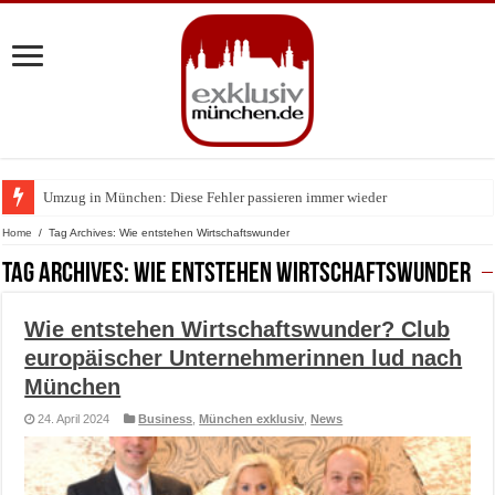
Umzug in München: Diese Fehler passieren immer wieder
Zu Gast im Fränk’ness: Sternekoch Alexander Herrmann lädt krebskranke K
Home
/
Tag Archives: Wie entstehen Wirtschaftswunder
Tag Archives:
Wie entstehen Wirtschaftswunder
Wie entstehen Wirtschaftswunder? Club
europäischer Unternehmerinnen lud nach
München
24. April 2024
Business
,
München exklusiv
,
News