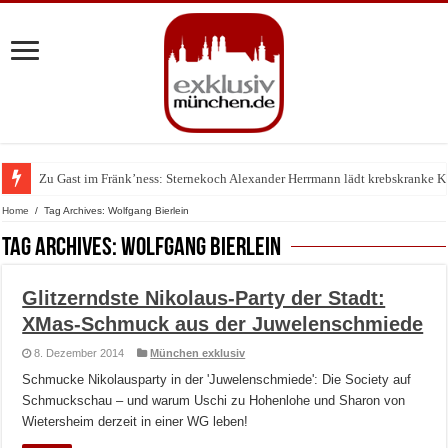
Zu Gast im Fränk’ness: Sternekoch Alexander Herrmann lädt krebskranke K
Warum München gerade zum Treffpunkt der Lingerie-Branche wurde
Home
/
Tag Archives: Wolfgang Bierlein
Tag Archives:
Wolfgang Bierlein
Glitzerndste Nikolaus-Party der Stadt:
XMas-Schmuck aus der Juwelenschmiede
8. Dezember 2014
München exklusiv
Schmucke Nikolausparty in der 'Juwelenschmiede': Die Society auf
Schmuckschau – und warum Uschi zu Hohenlohe und Sharon von
Wietersheim derzeit in einer WG leben!