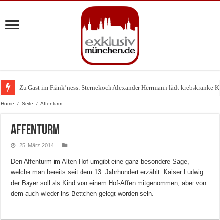
Zu Gast im Fränk’ness: Sternekoch Alexander Herrmann lädt krebskranke K
Warum München gerade zum Treffpunkt der Lingerie-Branche wurde
Home
/
Seite
/
Affenturm
Affenturm
25. März 2014
Den Affenturm im Alten Hof umgibt eine ganz besondere Sage,
welche man bereits seit dem 13. Jahrhundert erzählt. Kaiser Ludwig
der Bayer soll als Kind von einem Hof-Affen mitgenommen, aber von
dem auch wieder ins Bettchen gelegt worden sein.