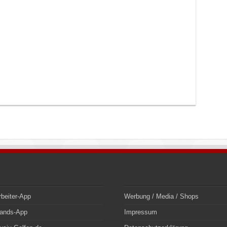
rbeiter-App
Werbung / Media / Shops
bands-App
Impressum