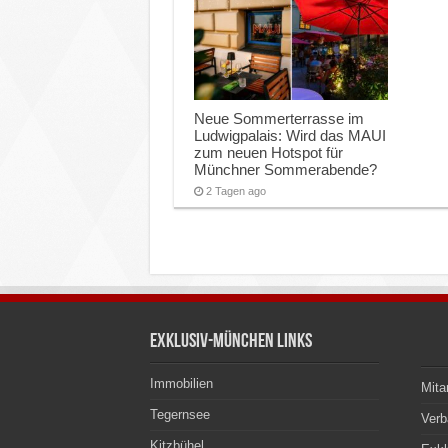
Neue Sommerterrasse im
Ludwigpalais: Wird das MAUI
zum neuen Hotspot für
Münchner Sommerabende?
2 Tagen ago
Exklusiv-München Links
Immobilien
Mita
Tegernsee
Ver
Kitzbühel