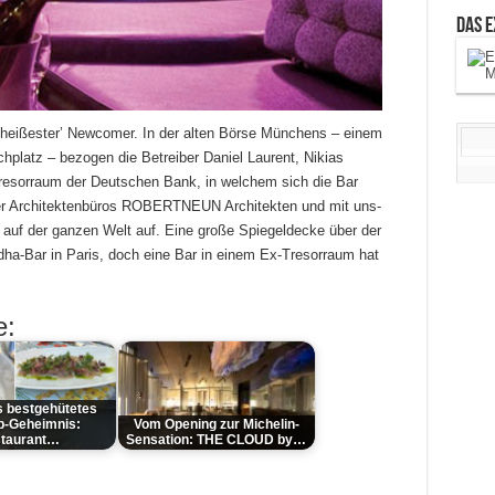
Das 
‘heißester’ Newcomer. In der alten Börse Münchens – einem
platz – bezogen die Betreiber Daniel Laurent, Nikias
resorraum der Deutschen Bank, in welchem sich die Bar
er Architektenbüros ROBERTNEUN Architekten und mit uns-
auf der ganzen Welt auf. Eine große Spiegeldecke über der
dha-Bar in Paris, doch eine Bar in einem Ex-Tresorraum hat
e:
 bestgehütetes
p-Geheimnis:
Vom Opening zur Michelin-
taurant…
Sensation: THE CLOUD by…