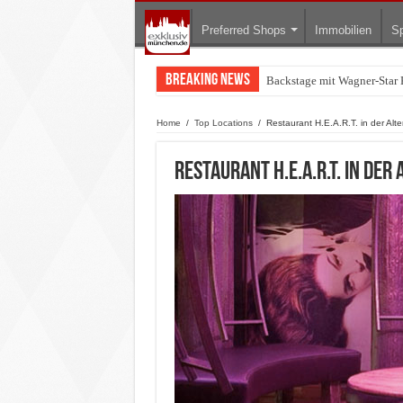
Preferred Shops
Immobilien
Sp
Breaking News
Backstage mit Wagner-Star 
Zu Gast im Fränk’ness: Ste
Home
/
Top Locations
/
Restaurant H.E.A.R.T. in der Alt
Restaurant H.E.A.R.T. in der