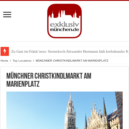
Zu Gast im Fränk’ness: Sternekoch Alexander Herrmann lädt krebskranke K
Warum München gerade zum Treffpunkt der Lingerie-Branche wurde
Home
/
Top Locations
/
MÜNCHNER CHRISTKINDLMARKT AM MARIENPLATZ
MÜNCHNER CHRISTKINDLMARKT AM
MARIENPLATZ