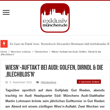
Zu Gast im Fränk’ness: Sternekoch Alexander Herrmann lädt krebskranke K
Warum München gerade zum Treffpunkt der Lingerie-Branche wurde
Home
/
München exklusiv
/
Oktoberfest
/
Wiesn‘-Auftakt bei Audi: Golfen, Dirndl & die
‚Blechblos’n‘
Wiesn‘-Auftakt bei Audi: Golfen, Dirndl & die
‚Blechblos’n‘
» nächster Artikel
5. September 2011
Oktoberfest
Tagsüber sportlich auf dem Golfplatz Gut Rieden, abends
trachtig im Audi Headquarter Süd: Münchens Audi-Statthalter
Martin Lohmann krönte sein jährliches Golfturnier in Gut Rieden
am Abend mit einem zünftigen Wies’n-Auftakt: Zwei Wochen vor