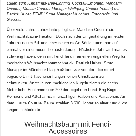
Luden zum ‚Christmas-Tree-Lighting‘ Cocktail-Empfang: Mandarin
Oriental, Munich General Manager Wolfgang Greiner (rechts) mit
Patrick Huber, FENDI Store Manager München. Fotocredit: Irmi
Gessner
Über viele Jahre, Jahrzehnte pflegt das Mandarin Oriental die
Weihnachtsbaum-Tradition. Doch nach der Umgestaltung im letzten
Jahr mit neuen Stil und einer neuen große Säule stand man auf
einmal vor einer neuen Herausforderung. Nächstes Jahr wird man es
schwierig haben, denn mit Fendi fand man einen originellen Weg für
modischen Weihnachtsbaumschmuck.
Patrick Huber
, Store-
Manager im Münchner FlagshipStore, war von der Idee sofort
begeistert, mit Taschenanhängern einen Christbaum zu
schmücken. Anstelle von traditionellen Kugeln zieren die sechs
Meter hohe Edeltanne über 200 der begehrten Fendi Bag Bugs,
Pompons und ABCharms, in unzähligen Farben und Variationen. An
dem ‚Haute Couture‘ Baum strahlen 3.600 Lichter an einer rund 4 km
langen Lichterkette.
Weihnachtsbaum mit Fendi-
Accessoires