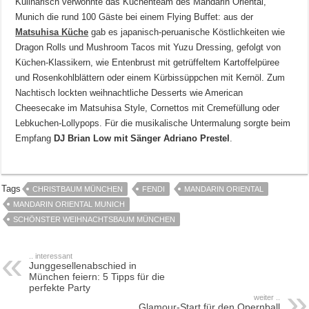
Kulinarisch verwöhnte das Küchenteam des Mandarin Oriental,
Munich die rund 100 Gäste bei einem Flying Buffet: aus der
Matsuhisa Küche
gab es japanisch-peruanische Köstlichkeiten wie
Dragon Rolls und Mushroom Tacos mit Yuzu Dressing, gefolgt von
Küchen-Klassikern, wie Entenbrust mit getrüffeltem Kartoffelpüree
und Rosenkohlblättern oder einem Kürbissüppchen mit Kernöl. Zum
Nachtisch lockten weihnachtliche Desserts wie American
Cheesecake im Matsuhisa Style, Cornettos mit Cremefüllung oder
Lebkuchen-Lollypops. Für die musikalische Untermalung sorgte beim
Empfang
DJ Brian Low mit Sänger Adriano Prestel
.
Tags
CHRISTBAUM MÜNCHEN
FENDI
MANDARIN ORIENTAL
MANDARIN ORIENTAL MUNICH
SCHÖNSTER WEIHNACHTSBAUM MÜNCHEN
.. interessant
Junggesellenabschied in
München feiern: 5 Tipps für die
perfekte Party
weiter ..
Glamour-Start für den Opernball