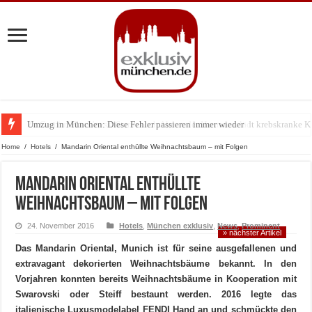
Umzug in München: Diese Fehler passieren immer wieder
Zu Gast im Fränk’ness: Sternekoch Alexander Herrmann lädt krebskranke K
Home
/
Hotels
/
Mandarin Oriental enthüllte Weihnachtsbaum – mit Folgen
Mandarin Oriental enthüllte
Weihnachtsbaum – mit Folgen
24. November 2016
Hotels
,
München exklusiv
,
News
,
Prominent
» nächster Artikel
Das Mandarin Oriental, Munich ist für seine ausgefallenen und
extravagant dekorierten Weihnachtsbäume bekannt. In den
Vorjahren konnten bereits Weihnachtsbäume in Kooperation mit
Swarovski oder Steiff bestaunt werden. 2016 legte das
italienische Luxusmodelabel FENDI Hand an und schmückte den