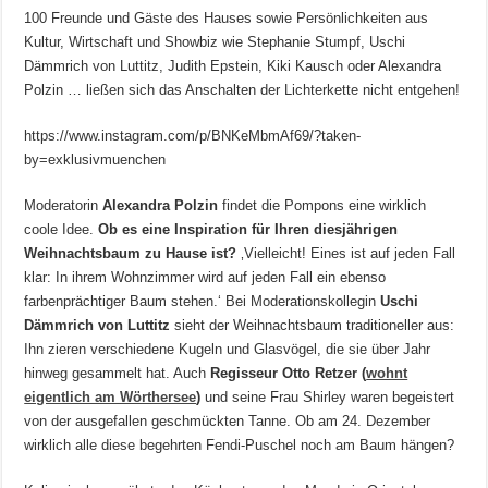
100 Freunde und Gäste des Hauses sowie Persönlichkeiten aus
Kultur, Wirtschaft und Showbiz wie Stephanie Stumpf, Uschi
Dämmrich von Luttitz, Judith Epstein, Kiki Kausch oder Alexandra
Polzin … ließen sich das Anschalten der Lichterkette nicht entgehen!
https://www.instagram.com/p/BNKeMbmAf69/?taken-
by=exklusivmuenchen
Moderatorin
Alexandra Polzin
findet die Pompons eine wirklich
coole Idee.
Ob es eine Inspiration für Ihren diesjährigen
Weihnachtsbaum zu Hause ist?
‚Vielleicht! Eines ist auf jeden Fall
klar: In ihrem Wohnzimmer wird auf jeden Fall ein ebenso
farbenprächtiger Baum stehen.‘ Bei Moderationskollegin
Uschi
Dämmrich von Luttitz
sieht der Weihnachtsbaum traditioneller aus:
Ihn zieren verschiedene Kugeln und Glasvögel, die sie über Jahr
hinweg gesammelt hat. Auch
Regisseur Otto Retzer (
wohnt
eigentlich am Wörthersee
)
und seine Frau Shirley waren begeistert
von der ausgefallen geschmückten Tanne. Ob am 24. Dezember
wirklich alle diese begehrten Fendi-Puschel noch am Baum hängen?