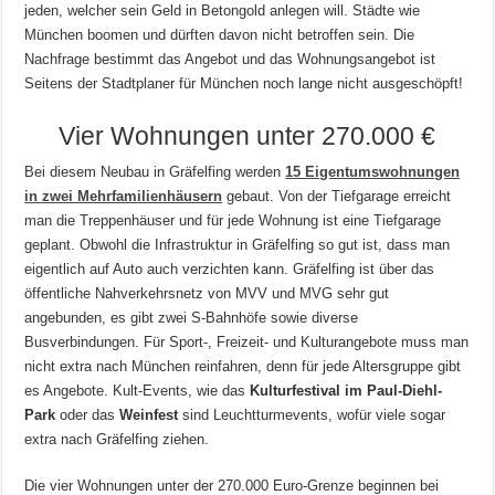
jeden, welcher sein Geld in Betongold anlegen will. Städte wie
München boomen und dürften davon nicht betroffen sein. Die
Nachfrage bestimmt das Angebot und das Wohnungsangebot ist
Seitens der Stadtplaner für München noch lange nicht ausgeschöpft!
Vier Wohnungen unter 270.000 €
Bei diesem Neubau in Gräfelfing werden
15 Eigentumswohnungen
in zwei Mehrfamilienhäusern
gebaut. Von der Tiefgarage erreicht
man die Treppenhäuser und für jede Wohnung ist eine Tiefgarage
geplant. Obwohl die Infrastruktur in Gräfelfing so gut ist, dass man
eigentlich auf Auto auch verzichten kann. Gräfelfing ist über das
öffentliche Nahverkehrsnetz von MVV und MVG sehr gut
angebunden, es gibt zwei S-Bahnhöfe sowie diverse
Busverbindungen. Für Sport-, Freizeit- und Kulturangebote muss man
nicht extra nach München reinfahren, denn für jede Altersgruppe gibt
es Angebote. Kult-Events, wie das
Kulturfestival im Paul-Diehl-
Park
oder das
Weinfest
sind Leuchtturmevents, wofür viele sogar
extra nach Gräfelfing ziehen.
Die vier Wohnungen unter der 270.000 Euro-Grenze beginnen bei