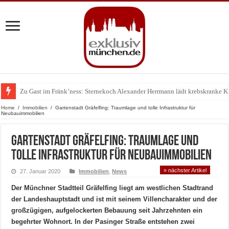
Zu Gast im Fränk’ness: Sternekoch Alexander Herrmann lädt krebskranke K
Warum München gerade zum Treffpunkt der Lingerie-Branche wurde
Home
/
Immobilien
/
Gartenstadt Gräfelfing: Traumlage und tolle Infrastruktur für
Neubauimmobilien
Gartenstadt Gräfelfing: Traumlage und
tolle Infrastruktur für Neubauimmobilien
» nächster Artikel
27. Januar 2020
Immobilien
,
News
Der Münchner Stadtteil Gräfelfing liegt am westlichen Stadtrand
der Landeshauptstadt und ist mit seinem Villencharakter und der
großzügigen, aufgelockerten Bebauung seit Jahrzehnten ein
begehrter Wohnort. In der Pasinger Straße entstehen zwei