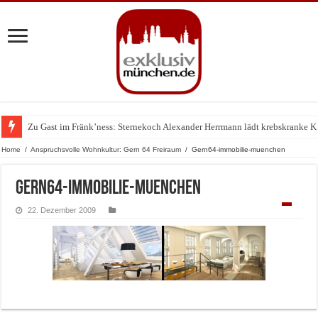
Zu Gast im Fränk’ness: Sternekoch Alexander Herrmann lädt krebskranke K
Warum München gerade zum Treffpunkt der Lingerie-Branche wurde
Home
/
Anspruchsvolle Wohnkultur: Gern 64 Freiraum
/
Gern64-immobilie-muenchen
Gern64-immobilie-muenchen
22. Dezember 2009